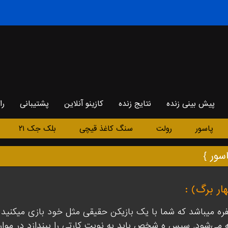
پیش بینی زنده
نتایج زنده
کازینو آنلاین
پشتیبانی
را
پاسور
رولت
سنگ کاغذ قیچی
بلک جک ۲۱
ار برگ) :
ره میباشد که شما با یک بازیکن حقیقی مثل خود بازی میکنید . 
ی‌شود. سپس ه شخص باید به نوبت کارتی را بیندازد در موارد ز