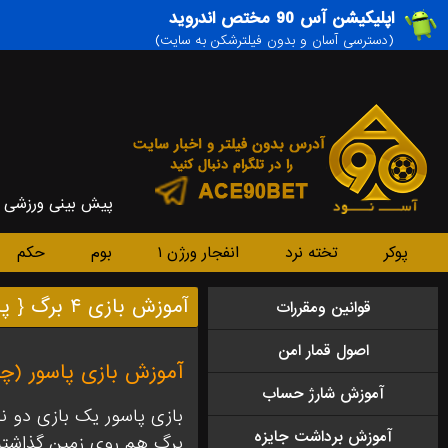
اپلیکیشن آس 90 مختص اندروید
(دسترسی آسان و بدون فیلترشکن به سایت)
پیش بینی ورزشی
پوکر
تخته نرد
انفجار ورژن ۱
بوم
حکم
آموزش بازی ۴ برگ { پاسور }
قوانین ومقررات
اصول قمار امن
آموزش بازی پاسور (چه
آموزش شارژ حساب
بازی پاسور یک بازی دو نف
آموزش برداشت جایزه
برگ هم روی زمین گذاشته م