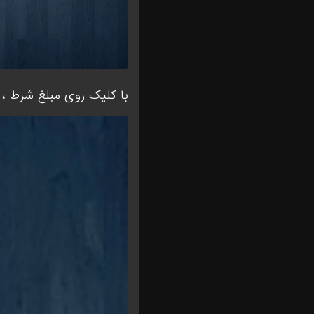
با کلیک روی مبلغ شرط ، س