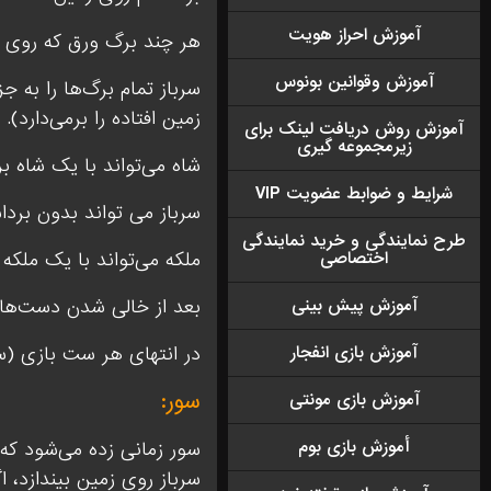
آموزش احراز هویت
هر چند برگ ورق که روی
آموزش وقوانين بونوس
سرباز تمام برگ‌ها را به ج
زمین افتاده را برمی‌دارد).
آموزش روش دریافت لينک براى
زيرمجموعه گيرى
شاه می‌تواند با یک شاه ب
شرایط و ضوابط عضویت VIP
سرباز می تواند بدون بردا
طرح نمايندگى و خريد نمايندگى
اختصاصى
ملکه می‌تواند با یک ملکه 
آموزش پيش بينی
بعد از خالی شدن دست‌ها د
آموزش بازی انفجار
در انتهای هر ست بازی (ست
سور:
آموزش بازی مونتی
أموزش بازی بوم
سور زمانی زده می‌شود که 
سرباز روی زمین بیندازد، ا