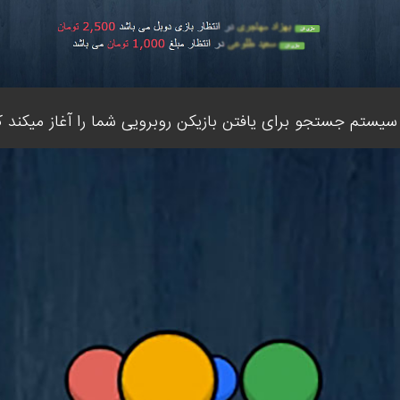
یستم جستجو برای یافتن بازیکن روبرویی شما را آغاز میکند که د